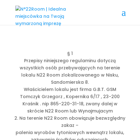
§ 1
Przepisy niniejszego regulaminu dotyczą
wszystkich osób przebywających na terenie
lokalu N22 Room zlokalizowanego w Nisku,
Sandomierska 8.
Właścicielem lokalu jest firma G.B.T. GSM
Tomczyk Grzegorz , Kopernika 6/17 , 23-200
Kraśnik . nip 865-220-31-18, zwany dalej w
skrócie N22 Room lub Wynajmujacym
2. Na terenie N22 Room obowiązuje bezwzględny
zakaz –
palenia wyrobów tytoniowych wewnątrz lokalu,
zażywania środków odurzających,